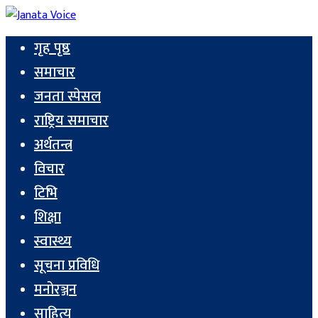
गृह पृष्ठ
समाचार
जनता स्पेसल
राष्ट्रिय समाचार
अर्थतन्त्र
विचार
टिभि
शिक्षा
स्वास्थ्य
सूचना प्रविधि
मनोरञ्जन
साहित्य