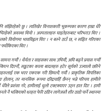
ि संझिरहेको छु । त्यतिखेर विनाशकारी भूकम्पका कारण हाम्रा धेरै
चिरहेको अवस्था थियो । अस्पतालहरु घाइतेहरुबाट भरिभराउ थिए ।
्तको वियोगमा भावविह्वल थिए । न बस्ने ठाउँ छ, न सञ्चित गरिएका
फ्याँकिएका थिए ।
ा गर्‍यौं । धैर्यता र साहसका साथ उभियौं, अघि बढ्ने प्रयास गर्‍यौं
िएन दिएनौं, सङ्कटका काला बादलहरु हटेर सूर्यको उज्यालो छरिने
राहरुलाई एक भएर एकएक गरी छिमल्दै गयौं । प्राकृतिक विपत्तिका
ोलान्, तर मानसिक रूपमा दरिद्रचाहिँ छैनन् भन्ने परिचय हामीले
रैले प्रशंसा गरे, हामीलाई धुलो टक्टक्याएर उठ्न हात दिए । हामी
सनले नै भत्किएको धरहरा फेरि ठडिन लागेजस्तै शीर ठाडो पार्ने स्थानमा