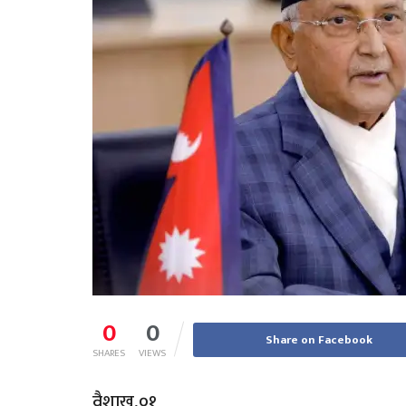
0
0
Share on Facebook
SHARES
VIEWS
वैशाख,०१