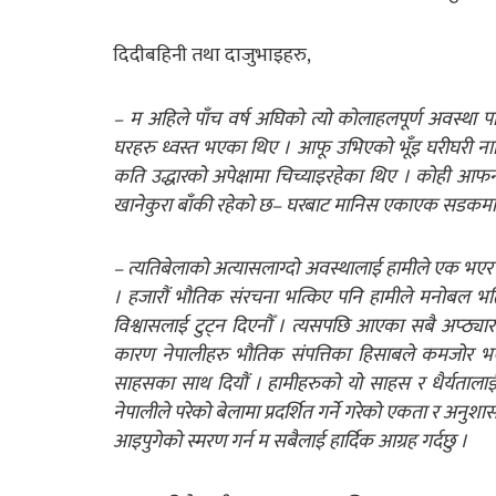
दिदीबहिनी तथा दाजुभाइहरु,
– म अहिले पाँच वर्ष अघिको त्यो कोलाहलपूर्ण अवस्था पन
घरहरु ध्वस्त भएका थिए । आफू उभिएको भूँइ घरीघरी ना
कति उद्धारको अपेक्षामा चिच्याइरहेका थिए । कोही आफन
खानेकुरा बाँकी रहेको छ– घरबाट मानिस एकाएक सडकमा 
– त्यतिबेलाको अत्यासलाग्दो अवस्थालाई हामीले एक भएर सामन
। हजारौं भौतिक संरचना भत्किए पनि हामीले मनोबल भत्क
विश्वासलाई टुट्न दिएनौँ । त्यसपछि आएका सबै अप्ठ्या
कारण नेपालीहरु भौतिक संपत्तिका हिसाबले कमजोर भए ह
साहसका साथ दियौं । हामीहरुको यो साहस र धैर्यतालाई धे
नेपालीले परेको बेलामा प्रदर्शित गर्ने गरेको एकता र अनुशा
आइपुगेको स्मरण गर्न म सबैलाई हार्दिक आग्रह गर्दछु ।