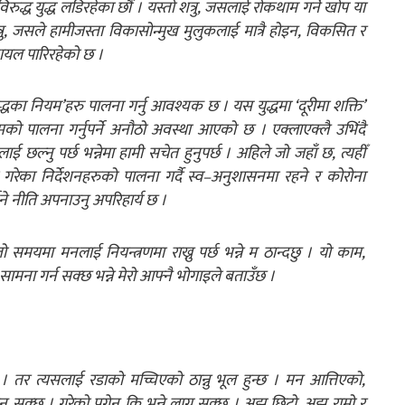
िरुद्ध युद्ध लडिरहेका छौं । यस्तो शत्रु, जसलाई रोकथाम गर्ने खोप या
ु, जसले हामीजस्ता विकासोन्मुख मुलुकलाई मात्रै होइन, विकसित र
ायल पारिरहेको छ ।
युद्धका नियम’हरु पालना गर्नु आवश्यक छ । यस युद्धमा ‘दूरीमा शक्ति’
 नियमको पालना गर्नुपर्ने अनौठो अवस्था आएको छ । एक्लाएक्लै उभिंदै
 छल्नु पर्छ भन्नेमा हामी सचेत हुनुपर्छ । अहिले जो जहाँ छ, त्यहीँ
ी गरेका निर्देशनहरुको पालना गर्दै स्व–अनुशासनमा रहने र कोरोना
ने नीति अपनाउनु अपरिहार्य छ ।
तो समयमा मनलाई नियन्त्रणमा राख्नु पर्छ भन्ने म ठान्दछु । यो काम,
ामना गर्न सक्छ भन्ने मेरो आफ्नै भोगाइले बताउँछ ।
 । तर त्यसलाई रडाको मच्चिएको ठान्नु भूल हुन्छ । मन आत्तिएको,
हुन सक्छ । गरेको पुगेन कि भन्ने लाग्न सक्छ । अझ छिटो, अझ राम्रो र