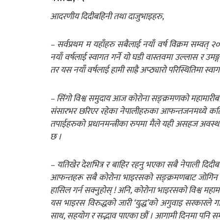
आदरणीय दिदीबहिनी तथा दाजुभाइहरु,
– सर्वप्रथम म यहाँहरु सबैलाई नयाँ वर्ष विक्रम सम्वत् २०
नयाँ वर्षलाई स्वागत गर्ने यो घडी वास्तवमा उल्लास र उमङ्गको
तर यस नयाँ वर्षलाई हामी साह्रै अप्ठ्यारो परिस्थितिमा स्वागत
– सिंगो विश्व समुदाय आज कोरोना सङ्क्रमणको महामारीब
संसारभर छरिएर रहेका नेपालीहरुका आफन्तजनमध्ये कत
तपाईहरुको प्रधानमन्त्रीका रुपमा मैले यही असहज अवस्थ
छ ।
– यतिखेर देशभित्र र बाहिर रहनु भएका सबै नेपाली दिदी
आफन्तहरू सबै कोरोना भाइरसको सङ्क्रमणबाट जोगिन स
हासिल गर्न सक्नुहोस् ! अनि, कोरोना भाइरसको विश्व महामार
यस भाइरस विरुद्धको जारी ‘युद्ध’को अगुवाइ सरकारले ग
साथ, सहयोग र सद्भाव पाएका छौं । आगामी दिनमा पनि सम्प