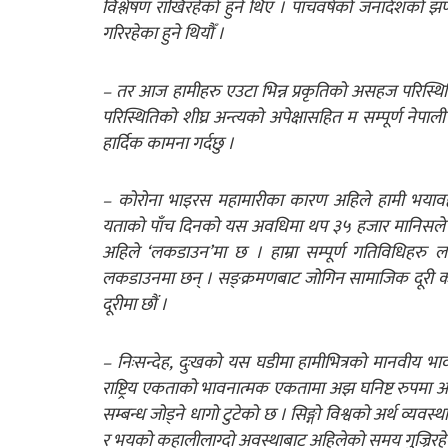
विश्लेषण राखिरहेको हुने थिएँ । पाँचवर्षको जनादेशको झण्
गरिरहेका हुने थियौँ ।
– तर आज हामीहरु एउटा भिन्न प्रकृतिको असहज परिस्थ
परिस्थितिको शीघ्र अन्त्यको अपेक्षासहित म सम्पूर्ण नेपा
हार्दिक कामना गर्दछु ।
– कोरोना भाइरस महामारीका कारण अहिले हामी भयावह 
यताको पाँच दिनको यस अवधिमा थप ३५ हजार मानिसले ज्य
अहिले ‘लकडाउन’मा छ । हाम्रा सम्पूर्ण गतिविधिहर
लकडाउनमा छन् । सङ्क्रमणबाट जोगिन सामाजिक दूरी काय
दूरीमा छौं ।
– निःसन्देह, दुःखको यस घडीमा हामीभित्रको मानवीय भाव
राष्ट्रिय एकताको भावनात्मक एकतामा अझ घनिष्ट रुपमा आव
सम्बन्ध जोड्ने धागो टुटेको छ । सिङ्गो विश्वको अर्थ व्यव
र भयको कहालीलाग्दो अवस्थाबाट अहिलेको समय गुज्रिरह