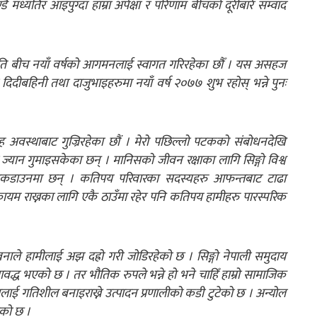
डै मध्यतिर आइपुग्दा हाम्रा अपेक्षा र परिणाम बीचको दूरीबारे सम्वाद
िति बीच नयाँ वर्षको आगमनलाई स्वागत गरिरहेका छौँ । यस असहज
ली दिदीबहिनी तथा दाजुभाइहरुमा नयाँ वर्ष २०७७ शुभ रहोस् भन्ने पुनः
अवस्थाबाट गुज्रिरहेका छौं । मेरो पछिल्लो पटकको संबोधनदेखि
ान गुमाइसकेका छन् । मानिसको जीवन रक्षाका लागि सिङ्गो विश्व
ु लकडाउनमा छन् । कतिपय परिवारका सदस्यहरु आफन्तबाट टाढा
म राख्नका लागि एकै ठाउँमा रहेर पनि कतिपय हामीहरु पारस्परिक
नाले हामीलाई अझ दह्रो गरी जोडिरहेको छ । सिङ्गो नेपाली समुदाय
द्ध भएको छ । तर भौतिक रुपले भन्ने हो भने चाहिँ हाम्रो सामाजिक
स्थालाई गतिशील बनाइराख्ने उत्पादन प्रणालीको कडी टुटेको छ । अन्योल
ेको छ ।