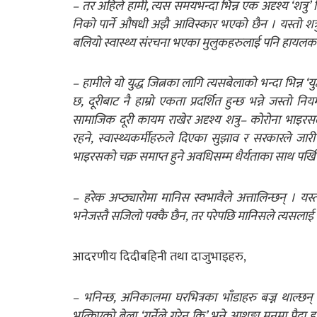
– तर अहिले हामी, त्यस समयभन्दा भिन्न एक अदृश्य ‘शत्रु’ व
निको पार्ने औषधी अझै आविस्कार भएको छैन । यस्तो शत्र
बलियो स्वास्थ्य संरचना भएका मुलुकहरुलाई पनि हायलक
– हामीले यो युद्ध जित्नका लागि त्यसबेलाको भन्दा भिन्न ‘
छ, दूरीबाट नै हाम्रो एकता प्रदर्शित हुन्छ भन्ने जस्तो
सामाजिक दूरी कायम राखेर अदृश्य शत्रु– कोरोना भाइरसलाई
रहने, स्वास्थ्यकर्मीहरुले दिएका सुझाव र सरकारले जार
भाइरसको चक्र समाप्त हुने अवधिसम्म धैर्यताका साथ पर्खि
– हरेक अप्ठ्यारोमा मानिस स्वभावैले अत्तालिन्छन् । यस्
भनेजस्तै सजिलो पक्कै छैन, तर परेपछि मानिसले त्यसलाई स
आदरणीय दिदीबहिनी तथा दाजुभाइहरु,
– भनिन्छ, अनिकालमा घरभित्रका भाँडाहरु बज्न थाल्छन्
भत्किएको बेला ‘गर्नेले गरेन कि’ भन्ने आशङ्का मनमा पैदा 