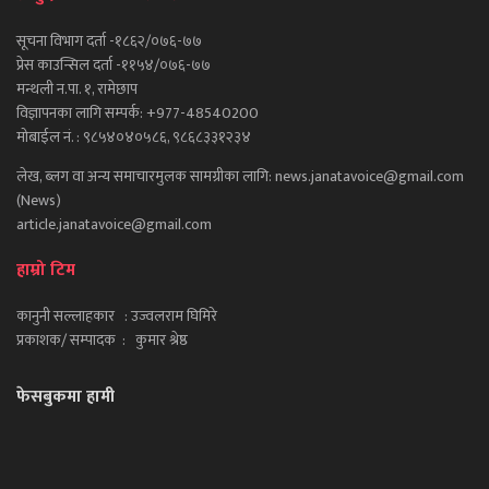
सूचना विभाग दर्ता -१८६२/०७६-७७
प्रेस काउन्सिल दर्ता -११५४/०७६-७७
मन्थली न.पा. १, रामेछाप
विज्ञापनका लागि सम्पर्क: +977-48540200
मोबाईल नं. : ९८५४०४०५८६, ९८६८३३१२३४
लेख, ब्लग वा अन्य समाचारमुलक सामग्रीका लागि: news.janatavoice@gmail.com
(News)
article.janatavoice@gmail.com
हाम्रो टिम
कानुनी सल्लाहकार : उज्वलराम घिमिरे
प्रकाशक/ सम्पादक : कुमार श्रेष्ठ
फेसबुकमा हामी