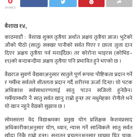
0
SHARES
बैशाख १४,
काठमाडौं : वैशाख शुक्ल तृतीया अर्थात अक्षय तृतीया आज। भुटेको
जौको पीठो (सातु) सक्खर पानीको सर्वत पिएर र छाता जुत्ता दान
दिएर अक्षय तृतीया पर्व मनाइँदैछ। तर कोरोना भाइरस (कोभिड–
१९)को बन्दाबन्दीमा अक्षय तृतीया पनि प्रभावित हुने भएको छ ।
वैद्यराज सुवर्ण वैद्यकाअनुसार सातुले पूर्ण रूपमा पौष्टिकता प्रदान गर्ने
र गर्मीमा सर्वतले शीतलता प्रदान गर्दै शरीरमा ऊर्जा दिन्छ। यो पटक
अधिकांश सर्वसाधारणलाई सातु पाउन सजिलो हुनेछैन।
गर्मीयामभरि नै सातु सर्वत खानु राम्रो हुन्छ तर मधुमेहका रोगीले भने
यो खान नहुने वैद्यको सुझाव छ ।
सोमसरला वेद विद्याश्रमका प्रमुख योग प्रशिक्षक केशवप्रसाद
अधिकारीकाअनुसार योग, ध्यान, न्यास गर्ने सात्विकले सातु सर्वत
खाँदा निकै राम्रो हुन्छ। सनातन प्रचलनअनुसार माघमा घिउ चाकु,