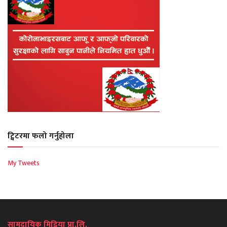
ट्विटरमा फलो गर्नुहोला
My Tweets
सामुदायिक मिडिया प्रा.लि.