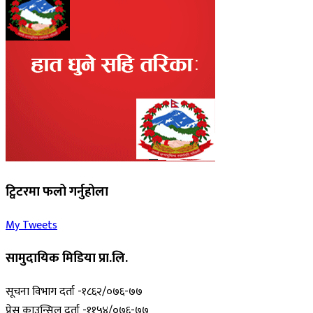
ट्विटरमा फलो गर्नुहोला
My Tweets
सामुदायिक मिडिया प्रा.लि.
सूचना विभाग दर्ता -१८६२/०७६-७७
प्रेस काउन्सिल दर्ता -११५४/०७६-७७