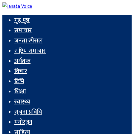
गृह पृष्ठ
समाचार
जनता स्पेसल
राष्ट्रिय समाचार
अर्थतन्त्र
विचार
टिभि
शिक्षा
स्वास्थ्य
सूचना प्रविधि
मनोरञ्जन
साहित्य