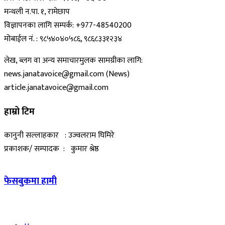
मन्थली न.पा. १, रामेछाप
विज्ञापनका लागि सम्पर्क: +977-48540200
मोबाईल नं. : ९८५४०४०५८६, ९८६८३३१२३४
लेख, ब्लग वा अन्य समाचारमुलक सामग्रीका लागि:
news.janatavoice@gmail.com (News)
article.janatavoice@gmail.com
हाम्रो टिम
कानुनी सल्लाहकार : उज्वलराम घिमिरे
प्रकाशक/ सम्पादक : कुमार श्रेष्ठ
फेसबुकमा हामी