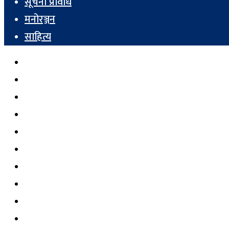
सूचना प्रविधि
मनोरञ्जन
साहित्य
गृह पृष्ठ
समाचार
जनता स्पेसल
राष्ट्रिय समाचार
अर्थतन्त्र
विचार
टिभि
शिक्षा
स्वास्थ्य
सूचना प्रविधि