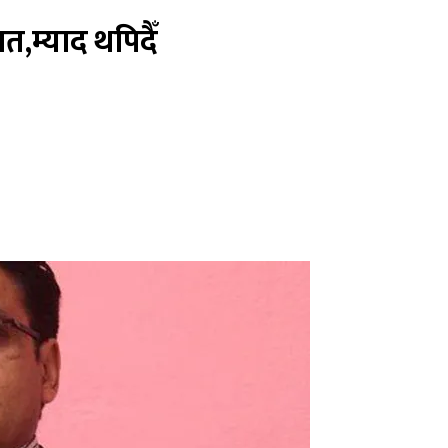
म्याद थपिदैँ