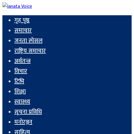
गृह पृष्ठ
समाचार
जनता स्पेसल
राष्ट्रिय समाचार
अर्थतन्त्र
विचार
टिभि
शिक्षा
स्वास्थ्य
सूचना प्रविधि
मनोरञ्जन
साहित्य