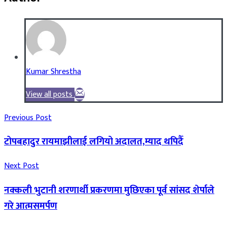
Kumar Shrestha
View all posts
Previous Post
टोपबहादुर रायमाझीलाई लगियो अदालत,म्याद थपिदैँ
Next Post
नक्कली भुटानी शरणार्थी प्रकरणमा मुछिएका पूर्व सांसद शेर्पाले
गरे आत्मसमर्पण