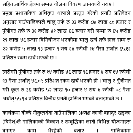
सहित आर्थिक क्षेत्रमा सम्पन्न योजना विवरण जानकारी गराए ।
प्रमुख प्रशासकिय अधिकृत थापाले प्रस्तुत गरेको प्रगति प्रतिवेदन
अनुसार गाउँपालिकाले चालु तर्फ रु ३३ करोड ८७ लाख ८० हजार र
पुँजीगत तर्फ रु ३१ करोड ४१ लाख ६६ हजार गरी जम्मा रु ६५ करोड
२९ लाख ४६ हजार विनियोजन भएकोमा चालु खर्च तर्फ हाल सम्म रु
२२ करोड ५ लाख ९३ हजार ९ सय १४ रुपैयाँ १४ पैसा अर्थात ६५.११
प्रतिशत रकम खर्च भएको छ ।
त्यसैगरी पुँजीगत तर्फ रु १४ करोड ४६ लाख ९६ हजार ४ सय १४ रुपैयाँ
९३ पैसा अर्थात् ४६.०५ प्रतिशत रकम खर्च भएको हो । चालु र पुँजीगत
गरी कूल रु ३६ करोड ५२ लाख ९० हजार ४ सय ४ रुपैयाँ ०८ पैसा
अर्थात् ५५.९४ प्रतिशत वित्तीय प्रगती हासिल भएको बताइएको छ ।
कार्यक्रमा बोल्दै गोकुलगंगा गाउँपालिका अध्यक्ष काजी बहादुर खड्का
(दिनेश)ले पालिकाको विकास र सम्वृद्धिका लागी विभिन्न योजनाहरु
बनाएर काम भैरहेको बताए । पालिकामा