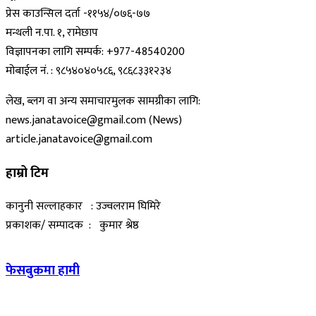
प्रेस काउन्सिल दर्ता -११५४/०७६-७७
मन्थली न.पा. १, रामेछाप
विज्ञापनका लागि सम्पर्क: +977-48540200
मोबाईल नं. : ९८५४०४०५८६, ९८६८३३१२३४
लेख, ब्लग वा अन्य समाचारमुलक सामग्रीका लागि:
news.janatavoice@gmail.com (News)
article.janatavoice@gmail.com
हाम्रो टिम
कानुनी सल्लाहकार : उज्वलराम घिमिरे
प्रकाशक/ सम्पादक : कुमार श्रेष्ठ
फेसबुकमा हामी