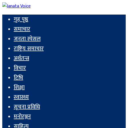
गृह पृष्ठ
समाचार
जनता स्पेसल
राष्ट्रिय समाचार
अर्थतन्त्र
विचार
टिभि
शिक्षा
स्वास्थ्य
सूचना प्रविधि
मनोरञ्जन
साहित्य