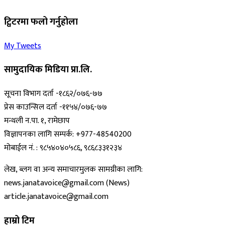
ट्विटरमा फलो गर्नुहोला
My Tweets
सामुदायिक मिडिया प्रा.लि.
सूचना विभाग दर्ता -१८६२/०७६-७७
प्रेस काउन्सिल दर्ता -११५४/०७६-७७
मन्थली न.पा. १, रामेछाप
विज्ञापनका लागि सम्पर्क: +977-48540200
मोबाईल नं. : ९८५४०४०५८६, ९८६८३३१२३४
लेख, ब्लग वा अन्य समाचारमुलक सामग्रीका लागि:
news.janatavoice@gmail.com (News)
article.janatavoice@gmail.com
हाम्रो टिम