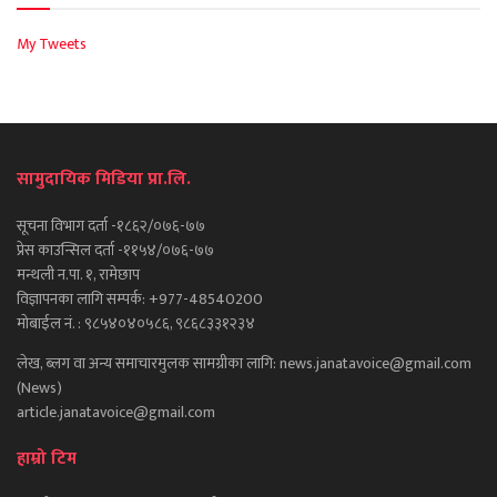
My Tweets
सामुदायिक मिडिया प्रा.लि.
सूचना विभाग दर्ता -१८६२/०७६-७७
प्रेस काउन्सिल दर्ता -११५४/०७६-७७
मन्थली न.पा. १, रामेछाप
विज्ञापनका लागि सम्पर्क: +977-48540200
मोबाईल नं. : ९८५४०४०५८६, ९८६८३३१२३४
लेख, ब्लग वा अन्य समाचारमुलक सामग्रीका लागि: news.janatavoice@gmail.com
(News)
article.janatavoice@gmail.com
हाम्रो टिम