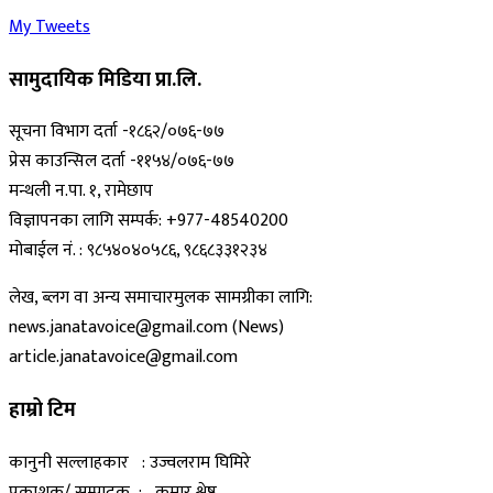
My Tweets
सामुदायिक मिडिया प्रा.लि.
सूचना विभाग दर्ता -१८६२/०७६-७७
प्रेस काउन्सिल दर्ता -११५४/०७६-७७
मन्थली न.पा. १, रामेछाप
विज्ञापनका लागि सम्पर्क: +977-48540200
मोबाईल नं. : ९८५४०४०५८६, ९८६८३३१२३४
लेख, ब्लग वा अन्य समाचारमुलक सामग्रीका लागि:
news.janatavoice@gmail.com (News)
article.janatavoice@gmail.com
हाम्रो टिम
कानुनी सल्लाहकार : उज्वलराम घिमिरे
प्रकाशक/ सम्पादक : कुमार श्रेष्ठ