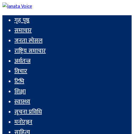
गृह पृष्ठ
समाचार
जनता स्पेसल
राष्ट्रिय समाचार
अर्थतन्त्र
विचार
टिभि
शिक्षा
स्वास्थ्य
सूचना प्रविधि
मनोरञ्जन
साहित्य