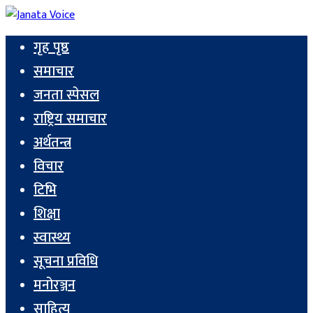
गृह पृष्ठ
समाचार
जनता स्पेसल
राष्ट्रिय समाचार
अर्थतन्त्र
विचार
टिभि
शिक्षा
स्वास्थ्य
सूचना प्रविधि
मनोरञ्जन
साहित्य