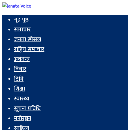
गृह पृष्ठ
समाचार
जनता स्पेसल
राष्ट्रिय समाचार
अर्थतन्त्र
विचार
टिभि
शिक्षा
स्वास्थ्य
सूचना प्रविधि
मनोरञ्जन
साहित्य