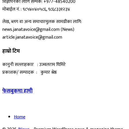
विज्ञापनका लागि सम्पर्क: +977-48540200
मोबाईल नं. : ९८५४०४०५८६, ९८६८३३१२३४
लेख, ब्लग वा अन्य समाचारमुलक सामग्रीका लागि:
news.janatavoice@gmail.com (News)
article.janatavoice@gmail.com
हाम्रो टिम
कानुनी सल्लाहकार : उज्वलराम घिमिरे
प्रकाशक/ सम्पादक : कुमार श्रेष्ठ
फेसबुकमा हामी
Home