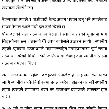
माधवकुमार नेपाल सहित जसपा अध्यक्ष उपेन्द्र यादवसहितका नेताहरु
त्यसयता सँगसँगै छन् ।
नेकपाबाट एमाले र माओवादी केन्द्र अलग भएका छन् भने एमालेबाट
माधव नेपाल पक्षले नयाँ दल दर्ता गरेको छ ।
पाँच दलको सत्ता गठबन्धनले यसअघि स्थानीय तहको चुनावमा भाग
लिइसकेका छन् । जसको धेरै लाभ कांग्रेसले उठाउन सक्यो । स्थानीय
तहको चुनावमा गठबन्धनले महानगरसहित उपमहानगरमा पूर्ण रुपमा
गठबन्धन गरेको थियो । भने कतिपय पालिकाहरुमा स्थानीय स्तरमा
गठबन्धन भएका थिए ।
सत्ता गठबन्धनमा रहेका दलहरुले एमालेलाई साइजमा ल्याउनका
लागि स्थानीय तहकै निर्वाचनमा प्रयत्न नगरेका होइनन् तर सबै स्थानीय
तहमा त्यसको सम्भावना भएन तर गठबन्धन दलहरुले सफलता हात
पारे ।
२०७४ को स्थानीय तहमा बहुमत स्थानमा जित हात पारेको नेकपा