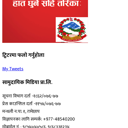
ट्विटरमा फलो गर्नुहोला
My Tweets
सामुदायिक मिडिया प्रा.लि.
सूचना विभाग दर्ता -१८६२/०७६-७७
प्रेस काउन्सिल दर्ता -११५४/०७६-७७
मन्थली न.पा. १, रामेछाप
विज्ञापनका लागि सम्पर्क: +977-48540200
मोबाईल नं. : ९८५४०४०५८६, ९८६८३३१२३४