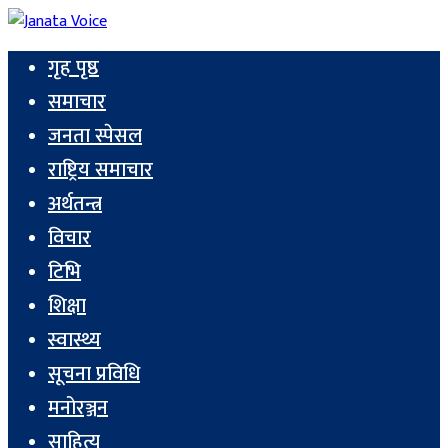
गृह पृष्ठ
समाचार
जनता स्पेसल
राष्ट्रिय समाचार
अर्थतन्त्र
विचार
टिभि
शिक्षा
स्वास्थ्य
सूचना प्रविधि
मनोरञ्जन
साहित्य