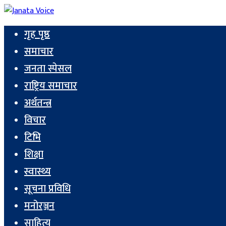
गृह पृष्ठ
समाचार
जनता स्पेसल
राष्ट्रिय समाचार
अर्थतन्त्र
विचार
टिभि
शिक्षा
स्वास्थ्य
सूचना प्रविधि
मनोरञ्जन
साहित्य