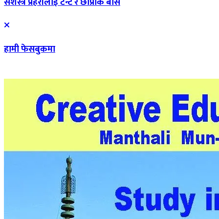
सशस्त्र प्रहरीलाई टेन्ट र छाप्राकै बास
हामी फेसबुकमा