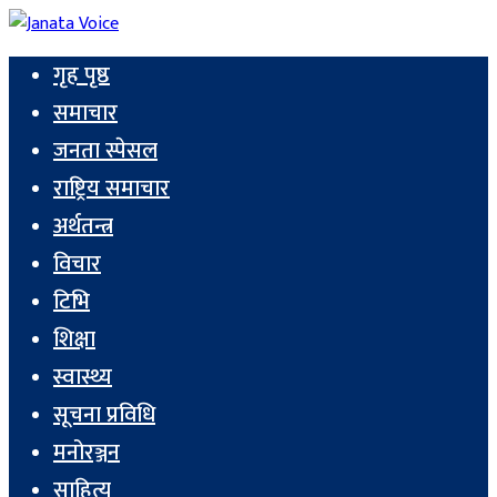
गृह पृष्ठ
समाचार
जनता स्पेसल
राष्ट्रिय समाचार
अर्थतन्त्र
विचार
टिभि
शिक्षा
स्वास्थ्य
सूचना प्रविधि
मनोरञ्जन
साहित्य