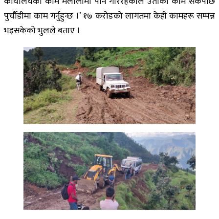
कार्यालयको काम मेलौलीमा पनि गरिरहेकाले उताको काम सकेपछि
पुर्चौडीमा काम गर्नुहुन्छ ।’ १७ करोडको लागतमा केही कामहरू सम्पन्न
भइसकेको भुलले बताए ।