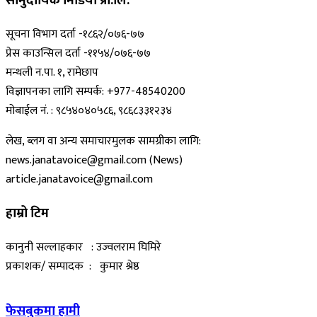
सामुदायिक मिडिया प्रा.लि.
सूचना विभाग दर्ता -१८६२/०७६-७७
प्रेस काउन्सिल दर्ता -११५४/०७६-७७
मन्थली न.पा. १, रामेछाप
विज्ञापनका लागि सम्पर्क: +977-48540200
मोबाईल नं. : ९८५४०४०५८६, ९८६८३३१२३४
लेख, ब्लग वा अन्य समाचारमुलक सामग्रीका लागि:
news.janatavoice@gmail.com (News)
article.janatavoice@gmail.com
हाम्रो टिम
कानुनी सल्लाहकार : उज्वलराम घिमिरे
प्रकाशक/ सम्पादक : कुमार श्रेष्ठ
फेसबुकमा हामी