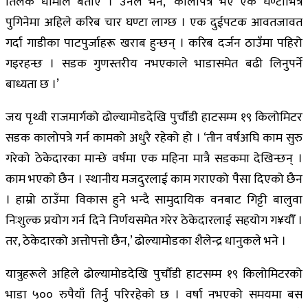
तिलक धामीले बताए । उनले भने, ‘कालोपत्रे भए एक घण्टाभित्रै
पुगिनेमा अहिले करिब चार घण्टा लाग्छ । एक दुईपटक आवतजावत
गर्दा गाडीका पाटपुर्जाहरू खराब हुन्छन् । करिब दर्जन ठाउँमा पहिरो
गइरहन्छ । सडक गुणस्तरीय नभएकाले भाडासमेत बढी लिनुपर्ने
बाध्यता छ ।’
जय पृथ्वी राजमार्गको ढोल्यामोडदेखि पुर्चौडी हाटसम्म १९ किलोमिटर
सडक कालोपत्रे गर्न कामको अधुरै रहेको हो । ‘तीन वर्षअघि काम सुरु
गरेको ठेकेदारका मान्छे वर्षमा एक महिना मात्रै सडकमा देखिन्छन् ।
काम भएको छैन । स्थानीय मजदुरलाई काम गराएको पैसा दिएको छैन
। हाम्रो ठाउँमा विकास हुने भन्दै सामुदायिक वनबाट गिट्टी बालुवा
निःशुल्क प्रयोग गर्न दिने निर्णयसमेत गरेर ठेकेदारलाई सहयोग ग¥यौँ ।
तर, ठेकेदारको अत्तोपत्तो छैन,’ ढोल्यामोडका शैलेन्द्र धानुकले भने ।
यात्रुहरूले अहिले ढोल्यामोडदेखि पुर्चौडी हाटसम्म १९ किलोमिटरको
भाडा ५०० रुपैयाँ तिर्नु परिरहेको छ । वर्षा नभएको समयमा बस