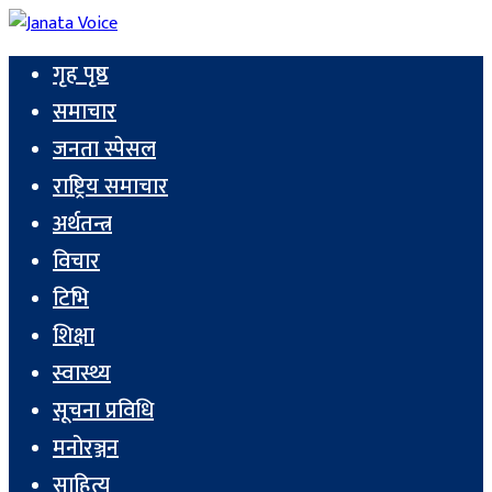
गृह पृष्ठ
समाचार
जनता स्पेसल
राष्ट्रिय समाचार
अर्थतन्त्र
विचार
टिभि
शिक्षा
स्वास्थ्य
सूचना प्रविधि
मनोरञ्जन
साहित्य