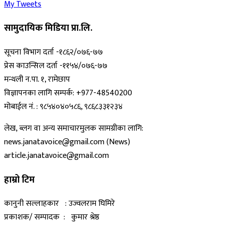
My Tweets
सामुदायिक मिडिया प्रा.लि.
सूचना विभाग दर्ता -१८६२/०७६-७७
प्रेस काउन्सिल दर्ता -११५४/०७६-७७
मन्थली न.पा. १, रामेछाप
विज्ञापनका लागि सम्पर्क: +977-48540200
मोबाईल नं. : ९८५४०४०५८६, ९८६८३३१२३४
लेख, ब्लग वा अन्य समाचारमुलक सामग्रीका लागि:
news.janatavoice@gmail.com (News)
article.janatavoice@gmail.com
हाम्रो टिम
कानुनी सल्लाहकार : उज्वलराम घिमिरे
प्रकाशक/ सम्पादक : कुमार श्रेष्ठ