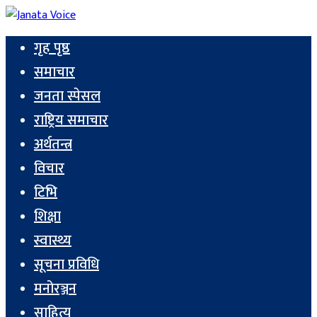
गृह पृष्ठ
समाचार
जनता स्पेसल
राष्ट्रिय समाचार
अर्थतन्त्र
विचार
टिभि
शिक्षा
स्वास्थ्य
सूचना प्रविधि
मनोरञ्जन
साहित्य