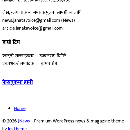
मोबाईल नं. : ९८५४०४०५८६, ९८६८३३१२३४
लेख, ब्लग वा अन्य समाचारमुलक सामग्रीका लागि:
news.janatavoice@gmail.com (News)
article.janatavoice@gmail.com
हाम्रो टिम
कानुनी सल्लाहकार : उज्वलराम घिमिरे
प्रकाशक/ सम्पादक : कुमार श्रेष्ठ
फेसबुकमा हामी
Home
© 2026
JNews
- Premium WordPress news & magazine theme
by
Jegtheme
.