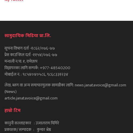
सामुदायिक मिडिया प्रा.लि.
सूचना विभाग दर्ता -१८६२/०७६-७७
प्रेस काउन्सिल दर्ता -११५४/०७६-७७
मन्थली न.पा. १, रामेछाप
विज्ञापनका लागि सम्पर्क: +977-48540200
मोबाईल नं. : ९८५४०४०५८६, ९८६८३३१२३४
लेख, ब्लग वा अन्य समाचारमुलक सामग्रीका लागि: news.janatavoice@gmail.com
(News)
article.janatavoice@gmail.com
हाम्रो टिम
कानुनी सल्लाहकार : उज्वलराम घिमिरे
प्रकाशक/ सम्पादक : कुमार श्रेष्ठ