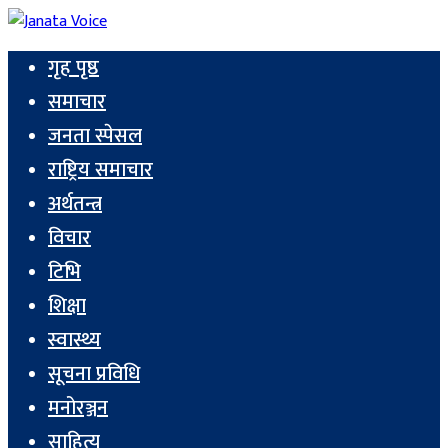
गृह पृष्ठ
समाचार
जनता स्पेसल
राष्ट्रिय समाचार
अर्थतन्त्र
विचार
टिभि
शिक्षा
स्वास्थ्य
सूचना प्रविधि
मनोरञ्जन
साहित्य