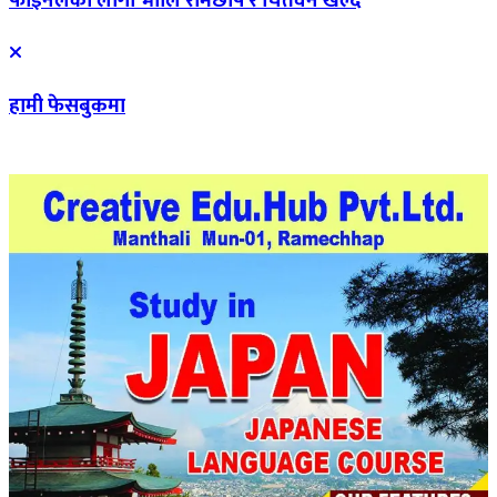
फाइनलका लागी भोलि रामेछाप र चितवन खेल्दै
हामी फेसबुकमा