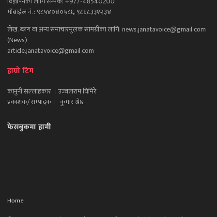
विज्ञापनका लागि सम्पर्क: +977-48540200
मोबाईल नं. : ९८५४०४०५८६, ९८६८३३१२३४
लेख, ब्लग वा अन्य समाचारमुलक सामग्रीका लागि: news.janatavoice@gmail.com
(News)
article.janatavoice@gmail.com
हाम्रो टिम
कानुनी सल्लाहकार : उज्वलराम घिमिरे
प्रकाशक/ सम्पादक : कुमार श्रेष्ठ
फेसबुकमा हामी
Home