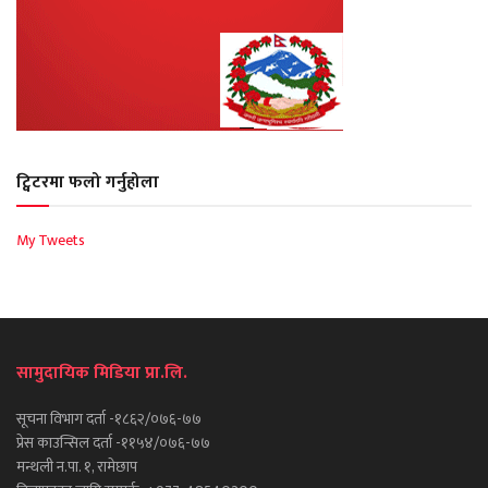
ट्विटरमा फलो गर्नुहोला
My Tweets
सामुदायिक मिडिया प्रा.लि.
सूचना विभाग दर्ता -१८६२/०७६-७७
प्रेस काउन्सिल दर्ता -११५४/०७६-७७
मन्थली न.पा. १, रामेछाप