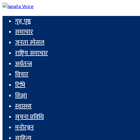
गृह पृष्ठ
समाचार
जनता स्पेसल
राष्ट्रिय समाचार
अर्थतन्त्र
विचार
टिभि
शिक्षा
स्वास्थ्य
सूचना प्रविधि
मनोरञ्जन
साहित्य