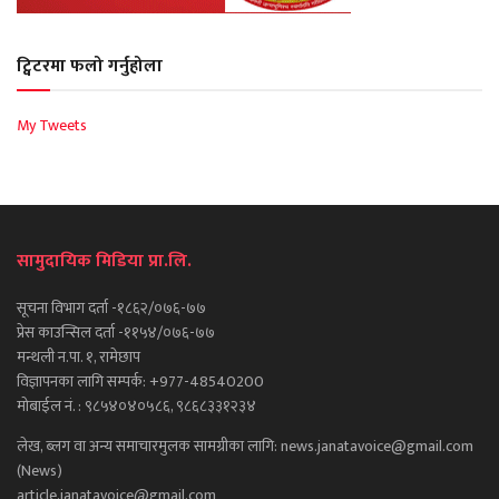
ट्विटरमा फलो गर्नुहोला
My Tweets
सामुदायिक मिडिया प्रा.लि.
सूचना विभाग दर्ता -१८६२/०७६-७७
प्रेस काउन्सिल दर्ता -११५४/०७६-७७
मन्थली न.पा. १, रामेछाप
विज्ञापनका लागि सम्पर्क: +977-48540200
मोबाईल नं. : ९८५४०४०५८६, ९८६८३३१२३४
लेख, ब्लग वा अन्य समाचारमुलक सामग्रीका लागि: news.janatavoice@gmail.com
(News)
article.janatavoice@gmail.com