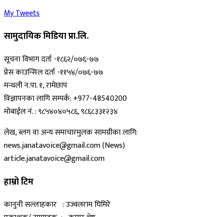
My Tweets
सामुदायिक मिडिया प्रा.लि.
सूचना विभाग दर्ता -१८६२/०७६-७७
प्रेस काउन्सिल दर्ता -११५४/०७६-७७
मन्थली न.पा. १, रामेछाप
विज्ञापनका लागि सम्पर्क: +977-48540200
मोबाईल नं. : ९८५४०४०५८६, ९८६८३३१२३४
लेख, ब्लग वा अन्य समाचारमुलक सामग्रीका लागि:
news.janatavoice@gmail.com (News)
article.janatavoice@gmail.com
हाम्रो टिम
कानुनी सल्लाहकार : उज्वलराम घिमिरे