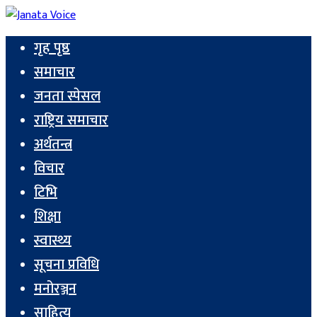
गृह पृष्ठ
समाचार
जनता स्पेसल
राष्ट्रिय समाचार
अर्थतन्त्र
विचार
टिभि
शिक्षा
स्वास्थ्य
सूचना प्रविधि
मनोरञ्जन
साहित्य