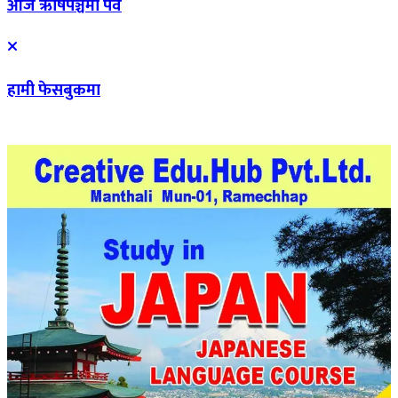
आज ऋषिपञ्चमी पर्व
हामी फेसबुकमा