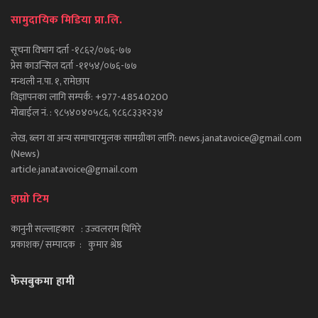
सामुदायिक मिडिया प्रा.लि.
सूचना विभाग दर्ता -१८६२/०७६-७७
प्रेस काउन्सिल दर्ता -११५४/०७६-७७
मन्थली न.पा. १, रामेछाप
विज्ञापनका लागि सम्पर्क: +977-48540200
मोबाईल नं. : ९८५४०४०५८६, ९८६८३३१२३४
लेख, ब्लग वा अन्य समाचारमुलक सामग्रीका लागि: news.janatavoice@gmail.com
(News)
article.janatavoice@gmail.com
हाम्रो टिम
कानुनी सल्लाहकार : उज्वलराम घिमिरे
प्रकाशक/ सम्पादक : कुमार श्रेष्ठ
फेसबुकमा हामी