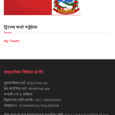
ट्विटरमा फलो गर्नुहोला
My Tweets
सामुदायिक मिडिया प्रा.लि.
सूचना विभाग दर्ता -१८६२/०७६-७७
प्रेस काउन्सिल दर्ता -११५४/०७६-७७
मन्थली न.पा. १, रामेछाप
विज्ञापनका लागि सम्पर्क: +977-48540200
मोबाईल नं. : ९८५४०४०५८६, ९८६८३३१२३४
लेख, ब्लग वा अन्य समाचारमुलक सामग्रीका लागि: news.janatavoice@gmail.com