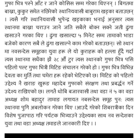
गुफा भित्र पस्ने आँट र जाने काेसिस सम्म गरेका थिएनन् । बिगतमा
बाख्रा, कुकुर समेत नछिरेकाे स्थानियवासी बाबुराम खड्का बताउछन्
। त्यसै गरि स्थानियवासी भुपेन्द्र खड्काका भनाई अनुसार त्यस
स्थानमा बाख्रा चराउन जाने जति सबैले बाेक्न सक्ने जती ढुंगा
खसाउने गरका थिए । ढुंगा खसाल्दा ५ मिनेट सम्म तामाकाे भाडा
बजेकाे कारण सबै ले ढुंगा खसाल्ने काम गरेकाे बताउछन्। साे स्थान
मा नवसन्देस समूहका युवा हरू ले याे कुराहरू काे हल्ला हुँदै गर्दा
त्यस स्थानमा सधैंका झै २८ औँ टुर त्यस स्थानकाे गुफा भित्र पसि
पहिलाे पल्ट गुफा भित्री मिटिङ संचालन गरेकाे हाे । गुफा भित्र विभिन्न
देवता का मुर्ति तथा चमेरा हरू रहेकाे भेटिएकाे छ। मिटिङ काे पहिलाे
उद्देश्य नै खराङ खुरूङ महादेब गुफाकाे संरक्षण तथा प्रबर्द्धन गर्ने
उदेश्य राखिएकाे छ। लगतै धाेबि बजारवासी तथा वडा नं ५ का वडा
अध्यक्ष शाेम बहादुर तामाङ लगायत नबसन्देस समूह पुन: त्यस
स्थानमा पुगि अबलाेकन गरेका थिए ।आउदै गरेकाे शिबरात्रीका दिन
विशेष पुजापाठ गरि पर्यटक भित्र्याउने उद्देश्यका साथ नव सन्देशका
युवा तथा वडा अध्यक्ष तमाङले जानकारी दिए । ।