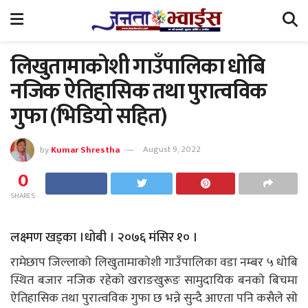
लिखुतामाकाेशी गाउँपालिका धाेबि
नजिक ऐतिहासिक तथा पुरात्वविक
गुफा (भिडियो सहित)
by
Kumar Shrestha
August 9, 2022
0
SHARES
लक्ष्मण खड्का ।धोबी । २०७६ मंसिर १० ।
रामेछाप जिल्लाको लिखुतामाकाेशी गाउँपालिका वडा नम्बर ५ धाेबि
स्थित बजार नजिक रहेकाे खराङखुरूङ सामुदायिक बनकाे बिचमा
ऐतिहासिक तथा पुरात्वविक गुफा छ भन्ने सुन्दै आएता पनि कसैले साे