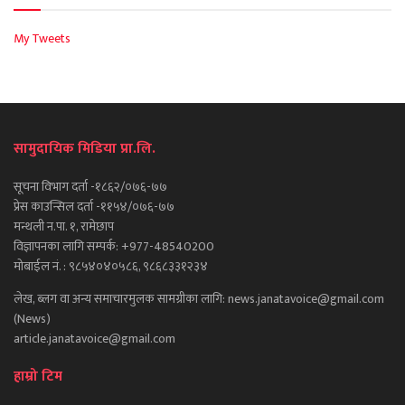
My Tweets
सामुदायिक मिडिया प्रा.लि.
सूचना विभाग दर्ता -१८६२/०७६-७७
प्रेस काउन्सिल दर्ता -११५४/०७६-७७
मन्थली न.पा. १, रामेछाप
विज्ञापनका लागि सम्पर्क: +977-48540200
मोबाईल नं. : ९८५४०४०५८६, ९८६८३३१२३४
लेख, ब्लग वा अन्य समाचारमुलक सामग्रीका लागि: news.janatavoice@gmail.com
(News)
article.janatavoice@gmail.com
हाम्रो टिम