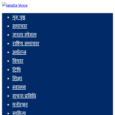
गृह पृष्ठ
समाचार
जनता स्पेसल
राष्ट्रिय समाचार
अर्थतन्त्र
विचार
टिभि
शिक्षा
स्वास्थ्य
सूचना प्रविधि
मनोरञ्जन
साहित्य