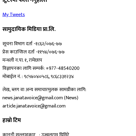
ट्विटरमा फलो गर्नुहोला
My Tweets
सामुदायिक मिडिया प्रा.लि.
सूचना विभाग दर्ता -१८६२/०७६-७७
प्रेस काउन्सिल दर्ता -११५४/०७६-७७
मन्थली न.पा. १, रामेछाप
विज्ञापनका लागि सम्पर्क: +977-48540200
मोबाईल नं. : ९८५४०४०५८६, ९८६८३३१२३४
लेख, ब्लग वा अन्य समाचारमुलक सामग्रीका लागि:
news.janatavoice@gmail.com (News)
article.janatavoice@gmail.com
हाम्रो टिम
कानुनी सल्लाहकार : उज्वलराम घिमिरे