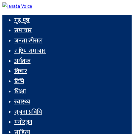
गृह पृष्ठ
समाचार
जनता स्पेसल
राष्ट्रिय समाचार
अर्थतन्त्र
विचार
टिभि
शिक्षा
स्वास्थ्य
सूचना प्रविधि
मनोरञ्जन
साहित्य