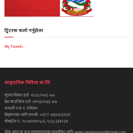
ट्विटरमा फलो गर्नुहोला
My Tweets
सामुदायिक मिडिया प्रा.लि.
सूचना विभाग दर्ता -१८६२/०७६-७७
प्रेस काउन्सिल दर्ता -११५४/०७६-७७
मन्थली न.पा. १, रामेछाप
विज्ञापनका लागि सम्पर्क: +977-48540200
मोबाईल नं. : ९८५४०४०५८६, ९८६८३३१२३४
लेख, ब्लग वा अन्य समाचारमुलक सामग्रीका लागि: news.janatavoice@gmail.com