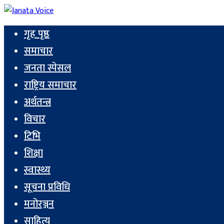
गृह पृष्ठ
समाचार
जनता स्पेसल
राष्ट्रिय समाचार
अर्थतन्त्र
विचार
टिभि
शिक्षा
स्वास्थ्य
सूचना प्रविधि
मनोरञ्जन
साहित्य