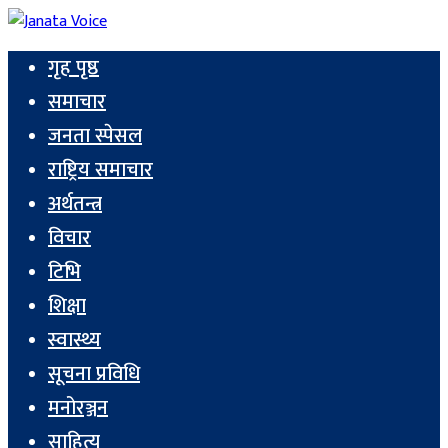
गृह पृष्ठ
समाचार
जनता स्पेसल
राष्ट्रिय समाचार
अर्थतन्त्र
विचार
टिभि
शिक्षा
स्वास्थ्य
सूचना प्रविधि
मनोरञ्जन
साहित्य