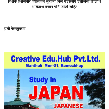
विश्वकै प्रशंसनीय व्यक्तिको सूचीमा बिल गेट्ससँगै एञ्जेलिना जोली र
अमिताभ बच्चन पनि फोटो सहित
हामी फेसबुकमा