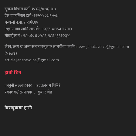
सूचना विभाग दर्ता -१८६२/०७६-७७
प्रेस काउन्सिल दर्ता -११५४/०७६-७७
मन्थली न.पा. १, रामेछाप
विज्ञापनका लागि सम्पर्क: +977-48540200
मोबाईल नं. : ९८५४०४०५८६, ९८६८३३१२३४
लेख, ब्लग वा अन्य समाचारमुलक सामग्रीका लागि: news.janatavoice@gmail.com
(News)
article.janatavoice@gmail.com
हाम्रो टिम
कानुनी सल्लाहकार : उज्वलराम घिमिरे
प्रकाशक/ सम्पादक : कुमार श्रेष्ठ
फेसबुकमा हामी