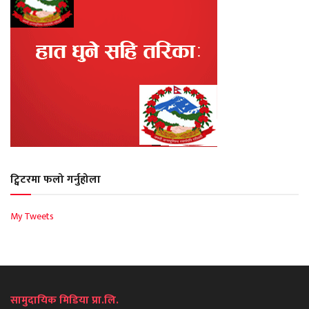
ट्विटरमा फलो गर्नुहोला
My Tweets
सामुदायिक मिडिया प्रा.लि.