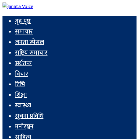
गृह पृष्ठ
समाचार
जनता स्पेसल
राष्ट्रिय समाचार
अर्थतन्त्र
विचार
टिभि
शिक्षा
स्वास्थ्य
सूचना प्रविधि
मनोरञ्जन
साहित्य