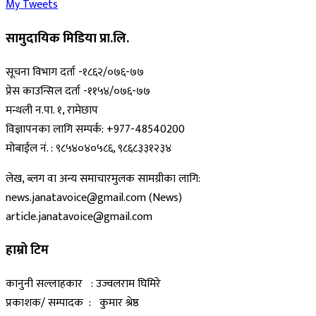
My Tweets
सामुदायिक मिडिया प्रा.लि.
सूचना विभाग दर्ता -१८६२/०७६-७७
प्रेस काउन्सिल दर्ता -११५४/०७६-७७
मन्थली न.पा. १, रामेछाप
विज्ञापनका लागि सम्पर्क: +977-48540200
मोबाईल नं. : ९८५४०४०५८६, ९८६८३३१२३४
लेख, ब्लग वा अन्य समाचारमुलक सामग्रीका लागि:
news.janatavoice@gmail.com (News)
article.janatavoice@gmail.com
हाम्रो टिम
कानुनी सल्लाहकार : उज्वलराम घिमिरे
प्रकाशक/ सम्पादक : कुमार श्रेष्ठ