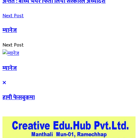
अन्तत : बाध्य भयर फिर्ता लियो सरकारले अध्यादेश
Next Post
म्यानेज
Next Post
म्यानेज
हामी फेसबुकमा