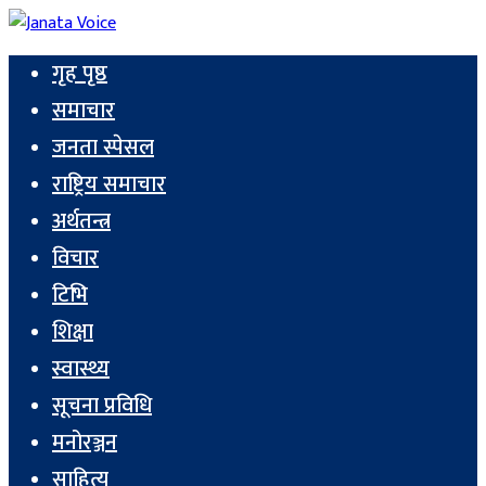
गृह पृष्ठ
समाचार
जनता स्पेसल
राष्ट्रिय समाचार
अर्थतन्त्र
विचार
टिभि
शिक्षा
स्वास्थ्य
सूचना प्रविधि
मनोरञ्जन
साहित्य