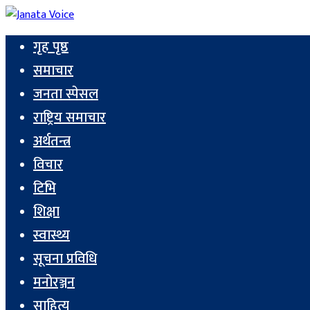
गृह पृष्ठ
समाचार
जनता स्पेसल
राष्ट्रिय समाचार
अर्थतन्त्र
विचार
टिभि
शिक्षा
स्वास्थ्य
सूचना प्रविधि
मनोरञ्जन
साहित्य