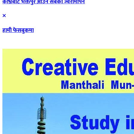
काभ्रेबाट भक्तपुर आउने सबैको ज्वरोमापन
हामी फेसबुकमा