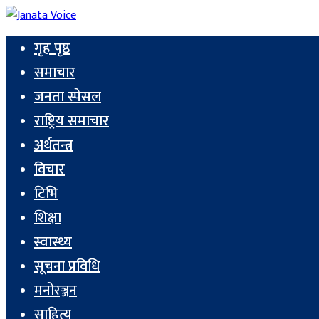
गृह पृष्ठ
समाचार
जनता स्पेसल
राष्ट्रिय समाचार
अर्थतन्त्र
विचार
टिभि
शिक्षा
स्वास्थ्य
सूचना प्रविधि
मनोरञ्जन
साहित्य