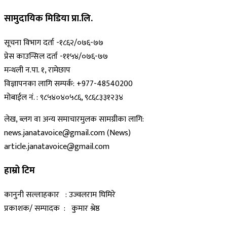
सामुदायिक मिडिया प्रा.लि.
सूचना विभाग दर्ता -१८६२/०७६-७७
प्रेस काउन्सिल दर्ता -११५४/०७६-७७
मन्थली न.पा. १, रामेछाप
विज्ञापनका लागि सम्पर्क: +977-48540200
मोबाईल नं. : ९८५४०४०५८६, ९८६८३३१२३४
लेख, ब्लग वा अन्य समाचारमुलक सामग्रीका लागि:
news.janatavoice@gmail.com (News)
article.janatavoice@gmail.com
हाम्रो टिम
कानुनी सल्लाहकार : उज्वलराम घिमिरे
प्रकाशक/ सम्पादक : कुमार श्रेष्ठ