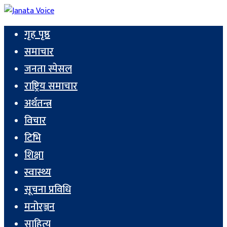
गृह पृष्ठ
समाचार
जनता स्पेसल
राष्ट्रिय समाचार
अर्थतन्त्र
विचार
टिभि
शिक्षा
स्वास्थ्य
सूचना प्रविधि
मनोरञ्जन
साहित्य