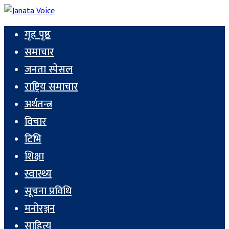
गृह पृष्ठ
समाचार
जनता स्पेसल
राष्ट्रिय समाचार
अर्थतन्त्र
विचार
टिभि
शिक्षा
स्वास्थ्य
सूचना प्रविधि
मनोरञ्जन
साहित्य