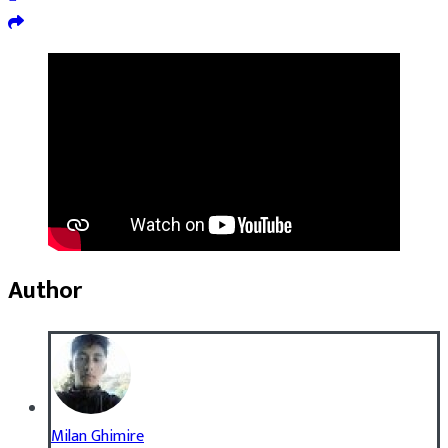
Author
Milan Ghimire