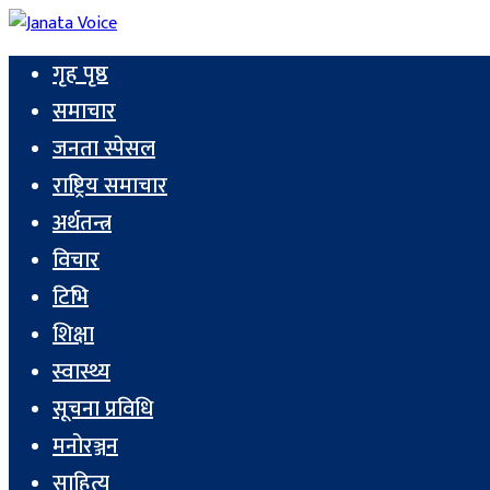
गृह पृष्ठ
समाचार
जनता स्पेसल
राष्ट्रिय समाचार
अर्थतन्त्र
विचार
टिभि
शिक्षा
स्वास्थ्य
सूचना प्रविधि
मनोरञ्जन
साहित्य