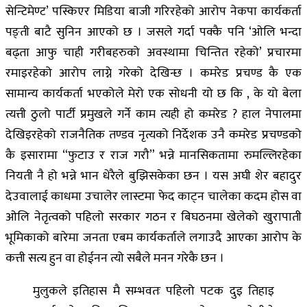
सेन्टिमेण्ट’ पस्किएर मिडिया बाजी गरिरहेको आरोप नेकपा कार्यकर्ता
पङ्ती बाटै सुनिन आएको छ । जसले गर्दा पक्कै पनि ‘ओलि भन्दा
बढ्ता आफु चाही गरीबहरुको अवस्थामा चिन्तित रहेको’ प्रचारमा
रमाइरहेको आरोप लाग्ने गरेको देखिन्छ । कमरेड प्रचण्ड कै एक
सामान्य कार्यकर्ता भएकोले मेरो एक सोधनी यो छ कि , के यो बेला
त्यत्ती ठुलो पार्टी प्रमुखले गर्ने काम त्यही हो कमरेड ? हाल नेपालमा
देखिइरहेको राजनैतिक तण्डव नृत्यको निर्देशक उनै कमरेड प्रचण्डको
कै इसारामा “फुटाउ र राज गरौ” भन्ने मानसिकतामा रुमल्लिरहेका
नियती नै हो भन्ने भान धेरैले बुझिसकेका छन । यस अघी शेर बहादुर
देउवालाई काधमा उचालेर लास्टमा फेद काट्न चालेका कदम होस वा
ओलि नेतृत्वको पहिलो सरकार गठन र बिघठनमा खेलेको खुरापाती
भूमिकाको बारेमा जनता एबम कार्यकर्ताले लगाउदै आएका आरोप के
कत्ती सत्य हुन वा होईनन त्यो सबैले मनन गरेकै छन ।
मुलुकले इतिहास मै सम्भवतः पहिलो पटक दुइ तिहाइ