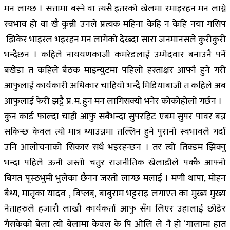
मन लाग्छ । सत्तामा बस्ने वा त्यसै इतरको खेलमा रमाइरहन मन लाग्ने
स्वभाव हो वा खै कुन्नी उनले प्रत्यक महिना केहि न केहि नया गसिप
झिकेर भाइरल भइरहन मन लागेको देख्दा सारा जनमानसले कुरीकुरी
भन्दैछन । कहिले नाययणकाजी कमरेडलाई उम्मेदवार बनाउनै पर्ने
बखेडा त कहिले बैठक माइन्युटमा पहिलो हस्ताक्षर आफ्नै हुने गरी
आफुलाई कार्यकारी अधिकार चाहियो भन्दै मिडियाबाजी त कहिले अब
आफुलाई फेरी झट्टै प्र. म. हुन मन लागिसक्यो भनेर कोकोहोलो गर्छन ।
कुन कार्ड फाल्दा चाही आफु सबैभन्दा सुपरहिट एबम सुपर पावर बन्न
सकिन्छ केवल त्यो मात्र ध्याउन्नमा तल्लिन हुने पुरानो स्वभावले गर्दा
उनि आलोचनाको सिकार सधै भइरहन्छन । तर त्यो तिक्डम झिक्नु
भन्दा पहिले ऊनी जस्तो चतुर राजनीतिक खेलाडीले पक्कै आफ्नो
बिगत पृस्ठभुमी भुलेका छैनन जस्तो लाग्छ मलाई । मणी थापा, मोहन
बैध्य, मातृका यादव , बिप्लब्, बाबुराम भट्टराइ लगाएत का मुख्य मुख्य
नेताहरुले हजारौ लाखौ कार्यकर्ता आफु सँग लिएर उहालाई छोडेर
गैसकेको बेला त्यो बेलामा केवल के पि ओलि ले नै हो ‘गालामा हात