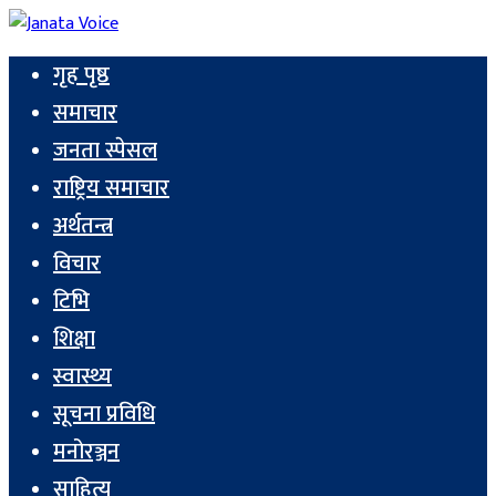
गृह पृष्ठ
समाचार
जनता स्पेसल
राष्ट्रिय समाचार
अर्थतन्त्र
विचार
टिभि
शिक्षा
स्वास्थ्य
सूचना प्रविधि
मनोरञ्जन
साहित्य