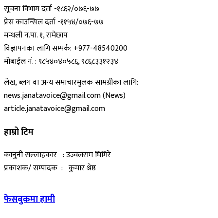
सूचना विभाग दर्ता -१८६२/०७६-७७
प्रेस काउन्सिल दर्ता -११५४/०७६-७७
मन्थली न.पा. १, रामेछाप
विज्ञापनका लागि सम्पर्क: +977-48540200
मोबाईल नं. : ९८५४०४०५८६, ९८६८३३१२३४
लेख, ब्लग वा अन्य समाचारमुलक सामग्रीका लागि:
news.janatavoice@gmail.com (News)
article.janatavoice@gmail.com
हाम्रो टिम
कानुनी सल्लाहकार : उज्वलराम घिमिरे
प्रकाशक/ सम्पादक : कुमार श्रेष्ठ
फेसबुकमा हामी