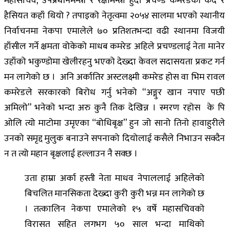
महासचिव, उपप्रधानमन्त्री र रक्षामन्त्री हुदा प्रचण्ड कमरेडको कद र
हैसियत कहाँ थियो ? तपाइको नेतृत्वमा २०५४ सालमा भएको स्थानीय
निर्वाचनमा नेकपा एमालेले ७० प्रतिशतभन्दा वढी स्थानमा विजयी
हाँसील गर्ने क्षमता वोकेको माधब कमरेड अहिले प्रचण्डलाई नेता मानेर
उहाँको भकुण्डोमा खेलीरहनु भएको देख्दा केवल सदासयता प्रकट गर्न
मन लागेको छ । अनि अर्कातिर अस्टलक्ष्मी कमरेड होस वा भिम रावल
कमरेडले सरकारको बिरोध गर्नु भनेको “अङ्गुर खान नपाए पछी
अमिलो” भनेको भन्दा अरु कुनै तिक देखिन्न । स्मरण रहोस के पि
ओलि त्यो माटोमा उमृएका “बोधिबृक्ष” हुन जो सानो तिनो हावाहुरीले
उनको समृद्द मुलुक बनाउने सपनाको दियोलाई कसैले निभाउन सक्दैन
न त त्यो महान बृक्षलाई हल्लाउन नै सक्छ ।
उता हाम्रा अर्का हस्ती नेता माधव नेपाललाई अहिलेको
बिचलित मानसिकता देख्दा कुरी कुरी भन्न मन लागेको छ
। तत्कालिन नेकपा एमालेको १५ वर्षे महासचिवको
विरासत सहित लगभग ५० साल भन्दा माथिको