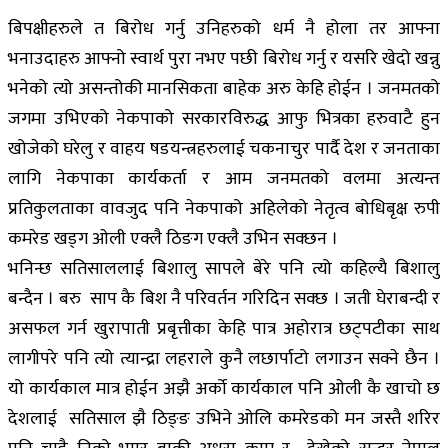
बिपक्षीहरुले त बिरोध गर्नु उनिहरुको धर्म नै होला तर आफ्ना
भनाउदाहरु आफ्नो स्वार्थ पुरा नभए पछी बिरोध गर्नु र यसरि खेदो खन्नु
भनेको त्यो असन्तोकी मानसिकता बाहेक अरु केहि होईन । जनमतको
जगमा उभिएको नेकपाको सरकारविरुद्ध आफु भित्रका हरुवाटै हुन
खोजेको घरेलु र वाहय षडयन्त्रहरुलाई चकनाचुर पार्दै देश र जनताका
लागि नेकपाका कार्यकर्ता र आम जनमतको वलमा अत्यन्त
प्रतिकुलताका वावजुद पनि नेकपाको अहिलेको नेतृत्व बोधिबृक्ष रुपी
कमरेड खड्ग ओली एक्लै ठिङग एक्लै उभिन सक्छन ।
भनिन्छ सतिसाललाई बिशालु सापले बेरे पनि त्यो कहिल्यै बिशालु
बन्दैन । बरु साप कै बिश नै परिवर्तन गरिदिन सक्छ । जती घेराबन्दी र
असफल गर्न खुरापाती प्रबृत्तीका केहि पात्र अहोरात्र छट्पटीका साथ
लागीपरे पनि त्यो त्यान्द्रा लहराले कुनै लछार्पाटो लगाउन सक्ने छैन ।
यो कार्यकाल मात्र होईन अझै अर्को कार्यकाल पनि ओली कै खाचो छ
देशलाई सतिसाल झै ठिङ्ङ उभिने ओलि कमरेडको मन जस्तै शरिर