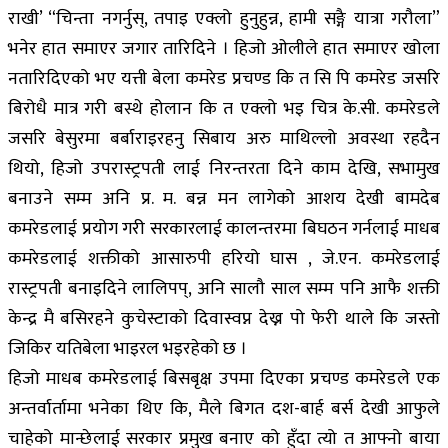
राखी’ “चिन्ता नगर्नुस्, तपाइ एक्लो हुनुहुन्न, हामी सङ्गै यात्रा गरौला”
भनेर हात समाएर जगार तारिदिने । हिजो ओलीले हात समाएर खोला
नतारिदिएको भए यत्ती बेला कमरेड प्रचण्ड कि त सि पि कमरेड जसरि
बिरोधै मात्र गरी बस्थे होलान कि त एक्लो भइ चित्र के.सी. कमरेडले
जसरि बेसुरमा बर्बाराइरहनु सिबाय अरु माथिल्लो अवस्था रहदैन
थियो, हिजो उपरास्ट्रपती लाई निरन्तरता दिने काम देखि, सभामुख
बनाउने सम्म अनि प्र. म. बन्न मन लागेको आशय देखी बामदेब
कमरेडलाई प्रयोग गरी सरकारलाई कालन्तरमा बिघठन गर्नलाई माधब
कमरेडलाई शक्तीको आसारुपी हरियो घास , जे.एन. कमरेडलाई
रास्ट्रपती बनाइदिने लालिपप्, अनि सालौ साल सम्म पनि आफै शक्ती
केन्द्र मै बसिरहने कुचेस्टाको दिवास्वप्न देख्न पो फेरी थाले कि जस्तो
जिकिर यतिबेला भाइरल भइरहेको छ ।
हिजो माधब कमरेडलाई बिसबृक्ष उपमा दिएका प्रचण्ड कमरेडले एक
अन्तर्वार्तामा भनेका थिए कि, मैले बिगत दश-बार्ह बर्स देखी आफुले
चाहेको मान्छेलाई सरकार प्रमुख बनाए को हुँदा त्यो त आफ्नो बाया