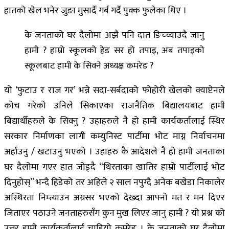
हातको खेल भनेर जुङा मुसार्दै गर्ब गर्दै पुक्क फुलेका थिए ।
के जनताको घर दैलोमा अझै पनि दात ङिच्च्याउदै जानु
हामी ? हाम्रो स्कूलको हेड सर हो तपाइ, अब तपाइको
स्कूलबाट हामी के सिक्ने अध्यक्ष कमरेड ?
यो ‘फुटाउ र राज गर’ भन्ने सदा-सर्बदाको फोहोरी खेलको क्याप्टेनले
कोच गरेको उनिले सिकाएका राजनैतिक बिद्यालयबाट हामी
बिद्यार्थीहरुले के सिक्नु ? उहाहरुले नै हो हामी कार्यकर्तालाई स्थिर
सरकार निर्माणका लागी कम्युनिस्ट पार्टीमा भोट माग्न निर्वाचनमा
अर्हाउनु / खटाउनु भएको । उहाहरु कै आदेशले नै हो हामी जनताका
घर दैलोमा गएर हात जोड्दै “थिरताका खातिर हाम्रो पार्टीलाई भोट
दिनुहोस्” भन्दै हिडेको तर अहिले २ साल नपुग्दै अनेक बखेडा निकालेर
अस्थिरता निम्त्याउन अग्रसर भएको देख्दा आफ्नो मत र मन दिएर
जिताएर पठाउने जनताहरुसँग कुन मुख लिएर जानु हामी ? यो प्रश्न को
उत्तर हामी कार्यकर्तालाई चाहियो कमरेड । के जनताको घर दैलोमा