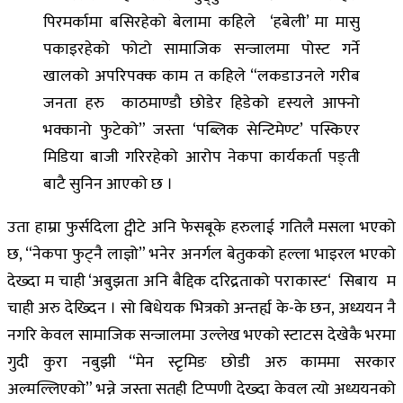
पिरमर्कामा बसिरहेको बेलामा कहिले ‘हबेली’ मा मासु
पकाइरहेको फोटो सामाजिक सन्जालमा पोस्ट गर्ने
खालको अपरिपक्क काम त कहिले “लकडाउनले गरीब
जनता हरु काठमाण्डौ छोडेर हिडेको दृस्यले आफ्नो
भक्कानो फुटेको” जस्ता ‘पब्लिक सेन्टिमेण्ट’ पस्किएर
मिडिया बाजी गरिरहेको आरोप नेकपा कार्यकर्ता पङ्ती
बाटै सुनिन आएको छ ।
उता हाम्रा फुर्सदिला ट्वीटे अनि फेसबूके हरुलाई गतिलै मसला भएको
छ, “नेकपा फुट्नै लाज्ञो” भनेर अनर्गल बेतुकको हल्ला भाइरल भएको
देख्दा म चाही ‘अबुझता अनि बैद्दिक दरिद्रताको पराकास्ट‘ सिबाय म
चाही अरु देख्दिन । सो बिधेयक भित्रको अन्तर्ह्य के-के छन, अध्ययन नै
नगरि केवल सामाजिक सन्जालमा उल्लेख भएको स्टाटस देखेकै भरमा
गुदी कुरा नबुझी “मेन स्टृमिङ छोडी अरु काममा सरकार
अल्मल्लिएको” भन्ने जस्ता सतही टिप्पणी देख्दा केवल त्यो अध्ययनको