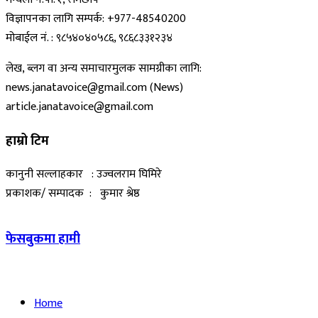
विज्ञापनका लागि सम्पर्क: +977-48540200
मोबाईल नं. : ९८५४०४०५८६, ९८६८३३१२३४
लेख, ब्लग वा अन्य समाचारमुलक सामग्रीका लागि:
news.janatavoice@gmail.com (News)
article.janatavoice@gmail.com
हाम्रो टिम
कानुनी सल्लाहकार : उज्वलराम घिमिरे
प्रकाशक/ सम्पादक : कुमार श्रेष्ठ
फेसबुकमा हामी
Home