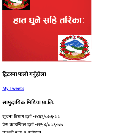
ट्विटरमा फलो गर्नुहोला
My Tweets
सामुदायिक मिडिया प्रा.लि.
सूचना विभाग दर्ता -१८६२/०७६-७७
प्रेस काउन्सिल दर्ता -११५४/०७६-७७
मन्थली न.पा. १, रामेछाप