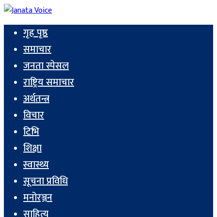
गृह पृष्ठ
समाचार
जनता स्पेसल
राष्ट्रिय समाचार
अर्थतन्त्र
विचार
टिभि
शिक्षा
स्वास्थ्य
सूचना प्रविधि
मनोरञ्जन
साहित्य