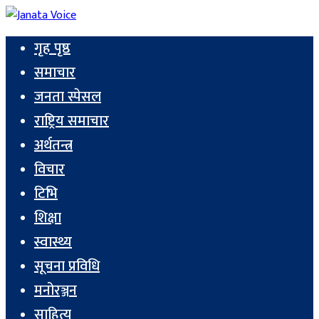
गृह पृष्ठ
समाचार
जनता स्पेसल
राष्ट्रिय समाचार
अर्थतन्त्र
विचार
टिभि
शिक्षा
स्वास्थ्य
सूचना प्रविधि
मनोरञ्जन
साहित्य