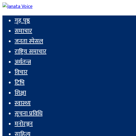
गृह पृष्ठ
समाचार
जनता स्पेसल
राष्ट्रिय समाचार
अर्थतन्त्र
विचार
टिभि
शिक्षा
स्वास्थ्य
सूचना प्रविधि
मनोरञ्जन
साहित्य