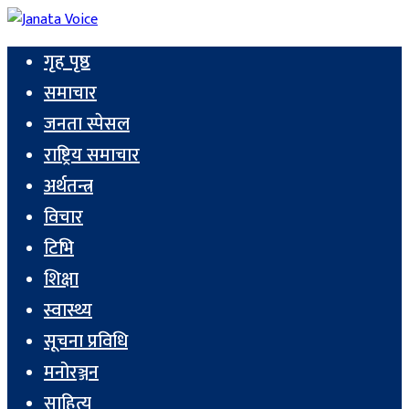
गृह पृष्ठ
समाचार
जनता स्पेसल
राष्ट्रिय समाचार
अर्थतन्त्र
विचार
टिभि
शिक्षा
स्वास्थ्य
सूचना प्रविधि
मनोरञ्जन
साहित्य