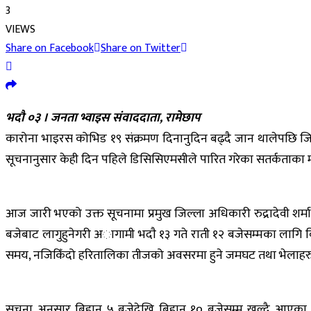
3
VIEWS
Share on Facebook
Share on Twitter
भदौ ०३ । जनता भ्वाइस संवाददाता, रामेछाप
कारोना भाइरस कोभिड १९ संक्रमण दिनानुदिन बढ्दै जान थालेपछि जि
सूचनानुसार केही दिन पहिले डिसिसिएमसीले पारित गरेका सतर्कताका माप
आज जारी भएको उक्त सूचनामा प्रमुख जिल्ला अधिकारी रुद्रादेवी शर्मा
बजेबाट लागुहुनेगरी अागामी भदाै १३ गते राती १२ बजेसम्मका लागि वि
समय, नजिकिँदो हरितालिका तीजको अवसरमा हुने जमघट तथा भेलाहरुलाई
सूचना अनुसार बिहान ५ बजेदेखि बिहान १० बजेसम्म खुल्दै आएका 