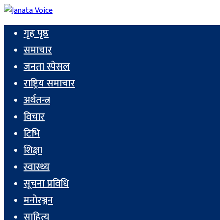
गृह पृष्ठ
समाचार
जनता स्पेसल
राष्ट्रिय समाचार
अर्थतन्त्र
विचार
टिभि
शिक्षा
स्वास्थ्य
सूचना प्रविधि
मनोरञ्जन
साहित्य