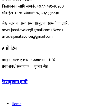
विज्ञापनका लागि सम्पर्क: +977-48540200
मोबाईल नं. : ९८५४०४०५८६, ९८६८३३१२३४
लेख, ब्लग वा अन्य समाचारमुलक सामग्रीका लागि:
news.janatavoice@gmail.com (News)
article.janatavoice@gmail.com
हाम्रो टिम
कानुनी सल्लाहकार : उज्वलराम घिमिरे
प्रकाशक/ सम्पादक : कुमार श्रेष्ठ
फेसबुकमा हामी
Home