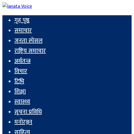
गृह पृष्ठ
समाचार
जनता स्पेसल
राष्ट्रिय समाचार
अर्थतन्त्र
विचार
टिभि
शिक्षा
स्वास्थ्य
सूचना प्रविधि
मनोरञ्जन
साहित्य