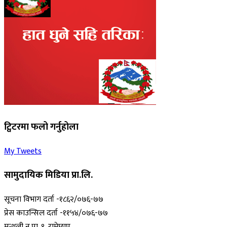
ट्विटरमा फलो गर्नुहोला
My Tweets
सामुदायिक मिडिया प्रा.लि.
सूचना विभाग दर्ता -१८६२/०७६-७७
प्रेस काउन्सिल दर्ता -११५४/०७६-७७
मन्थली न.पा. १, रामेछाप