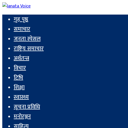
गृह पृष्ठ
समाचार
जनता स्पेसल
राष्ट्रिय समाचार
अर्थतन्त्र
विचार
टिभि
शिक्षा
स्वास्थ्य
सूचना प्रविधि
मनोरञ्जन
साहित्य