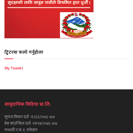
ट्विटरमा फलो गर्नुहोला
My Tweets
सामुदायिक मिडिया प्रा.लि.
सूचना विभाग दर्ता -१८६२/०७६-७७
प्रेस काउन्सिल दर्ता -११५४/०७६-७७
मन्थली न.पा. १, रामेछाप