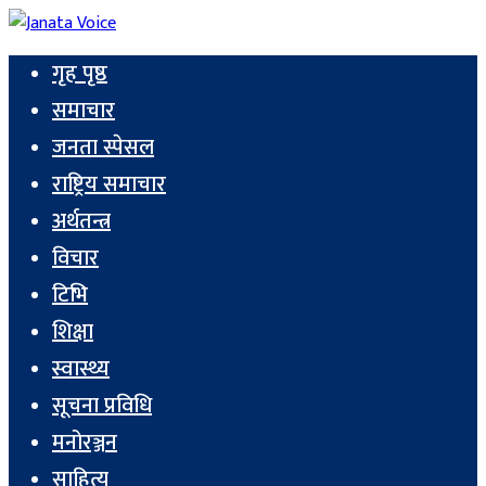
गृह पृष्ठ
समाचार
जनता स्पेसल
राष्ट्रिय समाचार
अर्थतन्त्र
विचार
टिभि
शिक्षा
स्वास्थ्य
सूचना प्रविधि
मनोरञ्जन
साहित्य