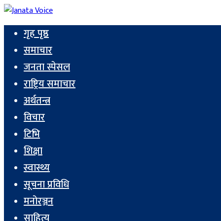
गृह पृष्ठ
समाचार
जनता स्पेसल
राष्ट्रिय समाचार
अर्थतन्त्र
विचार
टिभि
शिक्षा
स्वास्थ्य
सूचना प्रविधि
मनोरञ्जन
साहित्य